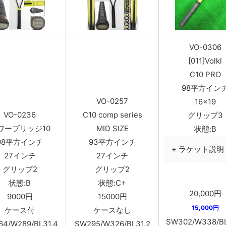
VO-0306
[011]Volkl
C10 PRO
98平方イン
VO-0257
16×19
VO-0236
C10 comp series
グリップ3
ワーブリッジ10
MID SIZE
状態:B
98平方インチ
93平方インチ
+ ラケット説明
27インチ
27インチ
グリップ2
グリップ2
状態:B
状態:C+
20,000円
9000円
15000円
15,000円
ケース付
ケースなし
SW302/W338/BL
4/W289/BL31.4
SW295/W326/BL31.2