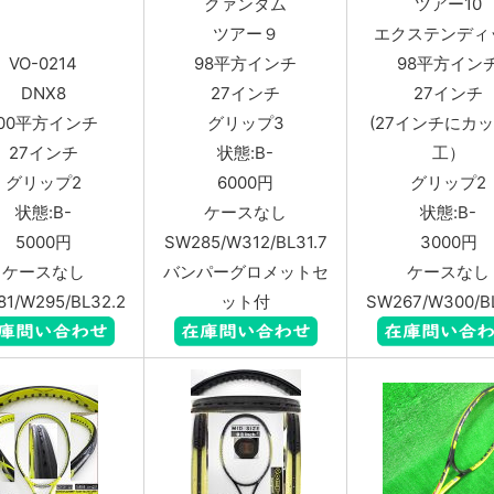
クァンタム
ツアー10
ツアー９
エクステンディ
VO-0214
98平方インチ
98平方イン
DNX8
27インチ
27インチ
100平方インチ
グリップ3
(27インチにカ
27インチ
状態:B-
工）
グリップ2
6000円
グリップ2
状態:B-
ケースなし
状態:B-
5000円
SW285/W312/BL31.7
3000円
ケースなし
バンパーグロメットセ
ケースなし
1/W295/BL32.2
ット付
SW267/W300/BL