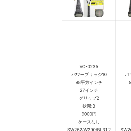
VO-0235
パワーブリッジ10
パ
98平方インチ
27インチ
グリップ2
状態:B
9000円
ケースなし
SW262/W290/BL31.2
SW26