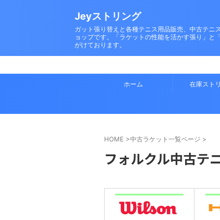
Jeyストリング
ガット張り替えと各種テニス用品販売、中古テニ
ョップです。「ラケットの性能を活かす張り」と
がけております。
★8月20日(木)は13
ホーム
在庫スト
HOME
>
中古ラケット一覧ページ
>
フォルクル中古テ