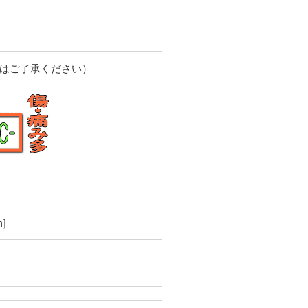
合はご了承ください）
。
]