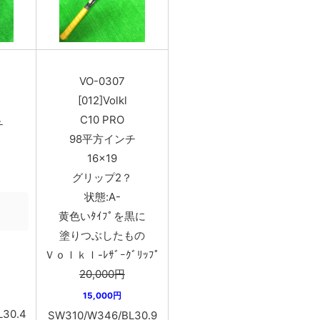
VO-0307
[012]Volkl
C10 PRO
チ
98平方インチ
16×19
グリップ2？
状態:A-
黄色いﾀｲﾌﾟを黒に
塗りつぶしたもの
Ｖｏｌｋｌ-ﾚｻﾞｰｸﾞﾘｯﾌﾟ
20,000円
15,000円
30.4
SW310/W346/BL30.9