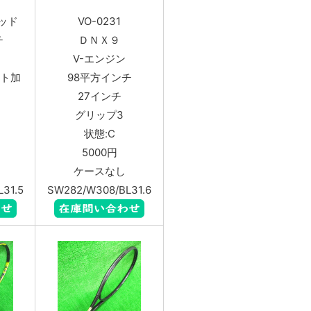
ッド
VO-0231
チ
ＤＮＸ９
V-エンジン
ット加
98平方インチ
27インチ
グリップ3
状態:C
5000円
ケースなし
31.5
SW282/W308/BL31.6