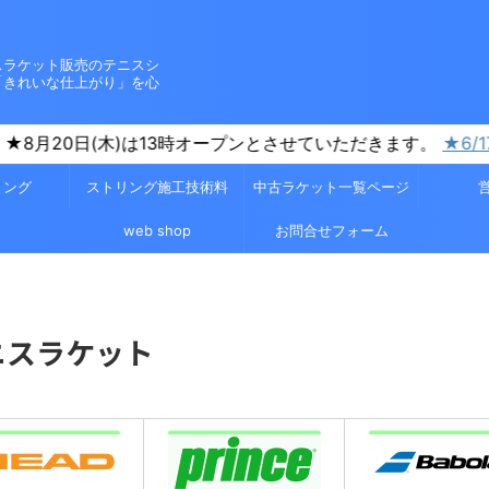
スラケット販売のテニスシ
「きれいな仕上がり」を心
時オープンとさせていただきます。
★6/17 中古ラケット値下げ情
リング
ストリング施工技術料
中古ラケット一覧ページ
web shop
お問合せフォーム
ニスラケット