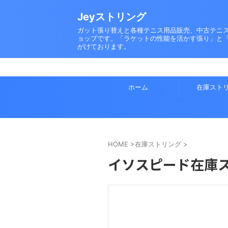
Jeyストリング
ガット張り替えと各種テニス用品販売、中古テニ
ョップです。「ラケットの性能を活かす張り」と
がけております。
ホーム
在庫スト
HOME
>
在庫ストリング
>
イソスピード在庫