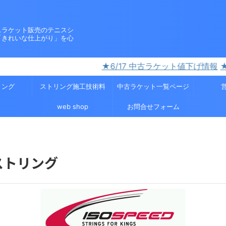
スラケット販売のテニスシ
「きれいな仕上がり」を心
★6/17 中古ラケット値下げ情報
★3/31
リング
ストリング施工技術料
中古ラケット一覧ページ
web shop
お問合せフォーム
ストリング