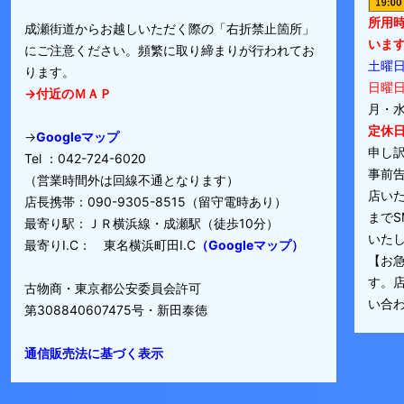
所用
成瀬街道からお越しいただく際の「右折禁止箇所」
いま
にご注意ください。頻繁に取り締まりが行われてお
土曜日：
ります。
日曜日：
→付近のＭＡＰ
月・水
定休日
→
Googleマップ
申し
Tel ：042-724-6020
事前
（営業時間外は回線不通となります）
店い
店長携帯：090-9305-8515（留守電時あり）
まで
最寄り駅：ＪＲ横浜線・成瀬駅（徒歩10分）
いたしま
最寄りI.C： 東名横浜町田I.C
（Googleマップ）
【お
す。店
古物商・東京都公安委員会許可
い合
第308840607475号・新田泰徳
通信販売法に基づく表示