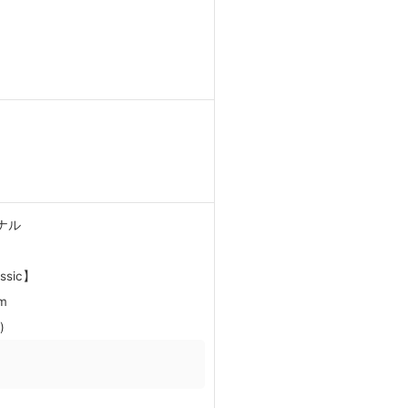
。
ナル
assic】
m
)