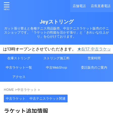
店舗電話
店長直通電話
Jeyストリング
ガット張り替えと各種テニス用品販売、中古テニスラケット販売のテニ
スショップです。「ラケットの性能を活かす張り」と「きれいな仕上が
り」を心がけております。
オープンとさせていただきます。
★6/17 中古ラケット値下げ情報
在庫ストリング
ストリング施工料
営業時間
中古ラケット一覧
中古WebShop
委託販売のご案内
アクセス
HOME
>
中古ラケット
>
中古ラケット
中古テニスラケット関連
ラケット追加情報