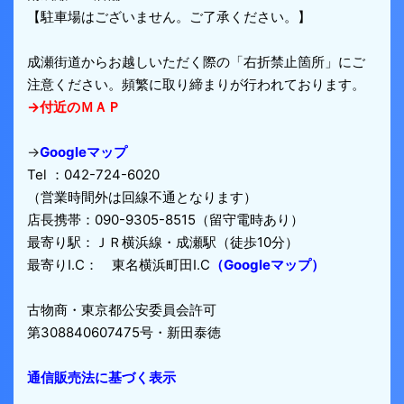
【駐車場はございません。ご了承ください。】
成瀬街道からお越しいただく際の「右折禁止箇所」にご
注意ください。頻繁に取り締まりが行われております。
→付近のＭＡＰ
→
Googleマップ
Tel ：042-724-6020
（営業時間外は回線不通となります）
店長携帯：090-9305-8515（留守電時あり）
最寄り駅：ＪＲ横浜線・成瀬駅（徒歩10分）
最寄りI.C： 東名横浜町田I.C
（Googleマップ）
古物商・東京都公安委員会許可
第308840607475号・新田泰徳
通信販売法に基づく表示